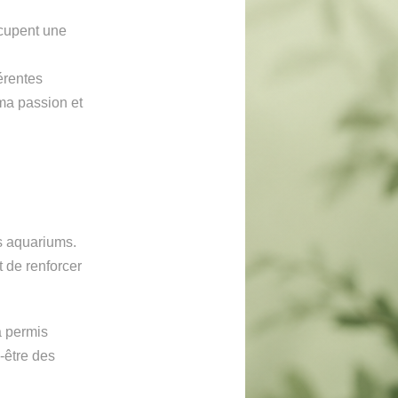
cupent une
érentes
ma passion et
s aquariums.
 de renforcer
a permis
-être des