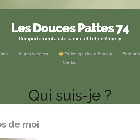
Les Douces Pattes 74
Comportementaliste canine et féline Annecy
ions
Autres services
Toilettage chat à Annecy
Formati
Contact
Qui suis-je ?
os de moi