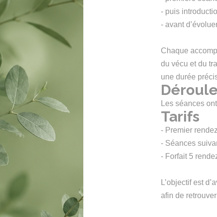
- puis introduct
- avant d’évolue
Chaque accompag
du vécu et du tr
une durée préci
Déroul
Les séances ont
Tarifs
- Premier rendez
- Séances suivan
- Forfait 5 rende
L’objectif est d
afin de retrouve