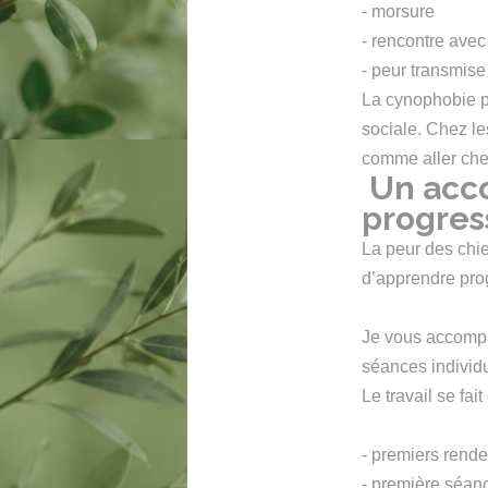
- morsure
- rencontre avec
- peur transmise
La cynophobie pe
sociale. Chez le
comme aller che
Un acc
progres
La peur des chie
d’apprendre prog
Je vous accompag
séances individ
Le travail se fai
- premiers rende
- première séan