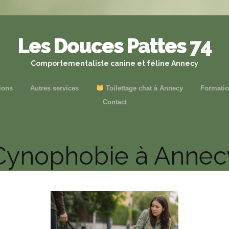
Les Douces Pattes 74
Comportementaliste canine et féline Annecy
ions
Autres services
Toilettage chat à Annecy
Formati
Contact
Cynophobie à Annec