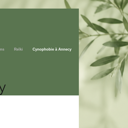
ons
Reïki
Cynophobie à Annecy
y