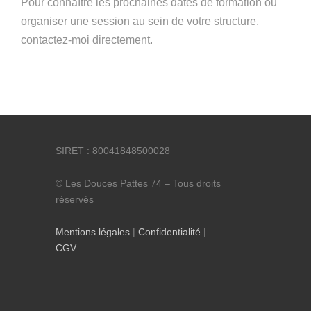
Pour connaître les prochaines dates de formation ou
organiser une session au sein de votre structure,
contactez-moi directement.
SIRET : 80041848500028
© Les Douces Pattes 74 – Tous droits
réservés
Mentions légales
|
Confidentialité
|
CGV