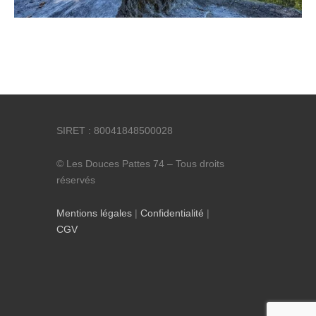
SIRET : 80041848500028
© Les Douces Pattes 74 – Tous droits
réservés
Mentions légales
|
Confidentialité
|
CGV